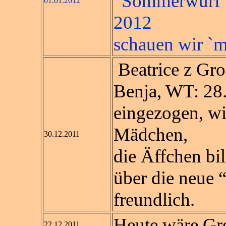
“Sommerwurf” 
01.01.2012
2012
schauen wir `m
Beatrice z Gr
Benja, WT: 28.
eingezogen, wir
Mädchen,
30.12.2011
die Äffchen bi
über die neue 
freundlich.
Heute wäre Gre
22.12.2011