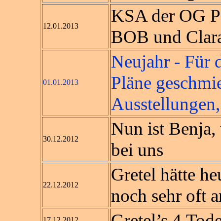
KSA der OG Pe
12.01.2013
BOB und Clara 
Neujahr - Für 
Pläne geschmie
01.01.2013
Ausstellungen,
Nun ist Benja,
30.12.2012
bei uns
Gretel hätte h
22.12.2012
noch sehr oft an
Gretel’s 4.Tod
17.12.2012