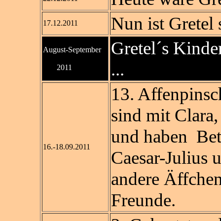
Nun ist Gretel 
17.12.2011
Gretel´s Kinde
August-September
...
2011
13. Affenpinsc
sind mit Clara
und haben Bet
16.-18.09.2011
Caesar-Julius u
andere Äffchen
Freunde.