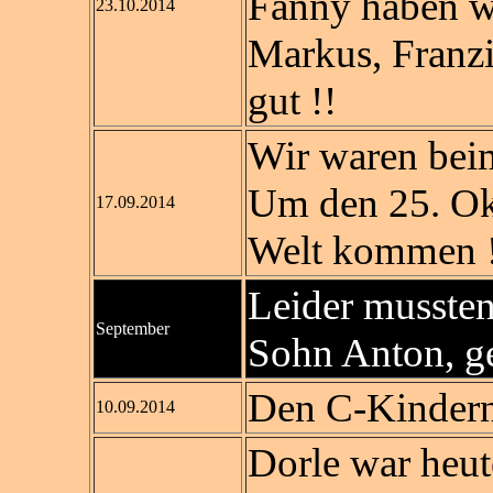
Fanny haben wi
23.10.2014
Markus, Franzi
gut !!
Wir waren beim 
Um den 25. Okt
17.09.2014
Welt kommen 
Leider mussten
September
Sohn Anton, ge
Den C-Kindern 
10.09.2014
Dorle war heu