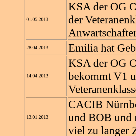
KSA der OG Os
der Veteranenkl
01.05.2013
Anwartschaften
Emilia hat Gebu
28.04.2013
KSA der OG O
bekommt V1 un
14.04.2013
Veteranenklass
CACIB Nürnbe
und BOB und no
13.01.2013
viel zu langer 