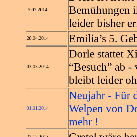
Bemühungen ih
.5.07.2014
leider bisher e
Emilia’s 5. Ge
28.04.2014
Dorle stattet 
“Besuch” ab - 
03.03.2014
bleibt leider 
Neujahr - Für 
Welpen von Dor
01.01.2014
mehr !
Gretel wäre heu
22.12.2013